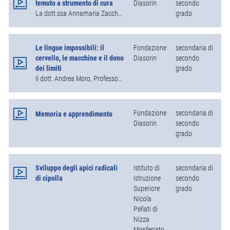
temuto a strumento di cura
Diasorin
secondo
CE
La dott.ssa Annamaria Zaccheddu, Responsabile della comunicazione scientifica della Fondazione Telethon, in questo webinar realizzato il 29 novembre 2024, alla vigilia della Giornata mondiale su HIV/AIDS, che si celebra ogni anno il 1° dicembre, ci racconta le caratteristiche biologiche del virus dell’HIV responsabile dell’AIDS.
grado
Le lingue impossibili: il
Fondazione
secondaria di
BI
cervello, le macchine e il dono
Diasorin
secondo
CE
dei limiti
grado
Il dott. Andrea Moro, Professore di linguistica generale presso la Scuola Superiore Universitaria IUSS di Pavia e presso la Scuola Normale di Pisa, in questo webinar del 30 gennaio 2025 ci parla delle basi biologiche nello sviluppo del linguaggio umano.
Fondazione
secondaria di
BI
Memoria e apprendimento
Diasorin
secondo
CE
grado
Sviluppo degli apici radicali
Istituto di
secondaria di
BI
di cipolla
Istruzione
secondo
CE
Superiore
grado
Nicola
Pellati di
Nizza
Monferrato,