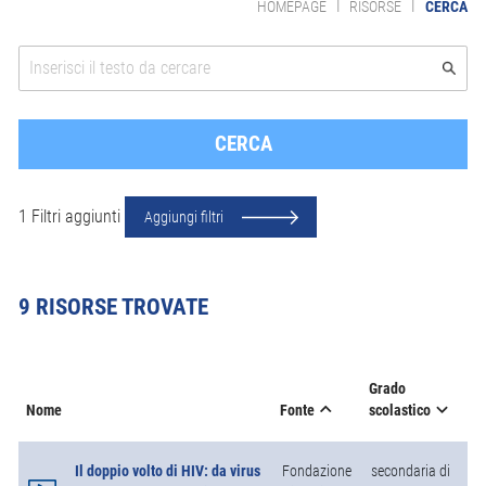
|
|
HOMEPAGE
RISORSE
CERCA
1 Filtri aggiunti
Aggiungi filtri
9 RISORSE TROVATE
Grado
Ar
Fonte
Nome
scolastico
te
Il doppio volto di HIV: da virus
Fondazione
secondaria di
BI